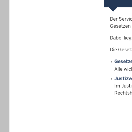
Der Servi
Gesetzen 
Dabei lie
Die Geset
Gesetze
Alle wic
Justizv
Im Just
Rechtsh