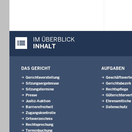
IM ÜBERBLICK
Justiz-Portal im Überblick:
INHALT
DAS GERICHT
AUFGABEN
Gerichtsvorstellung
Geschäftsverte
Sitzungsergebnisse
Gerichtsbezirk
Sitzungstermine
Rechtspflege
Presse
Güterichterver
Justiz-Auktion
Ehrenamtliche
Barrierefreiheit
Datenschutz
Zugangskontrolle
Ortsverzeichnis
Rechtsprechung
Terminbuchung