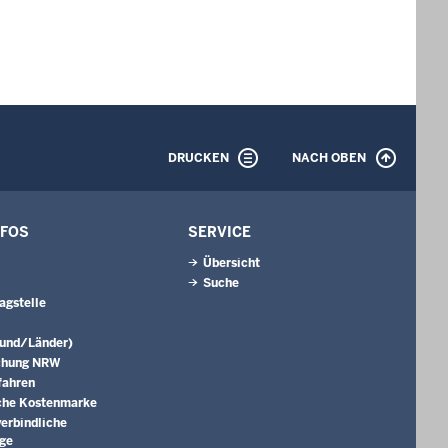
DRUCKEN
NACH OBEN
NFOS
SERVICE
Übersicht
Suche
agstelle
Bund/Länder)
chung NRW
fahren
che Kostenmarke
erbindliche
äge