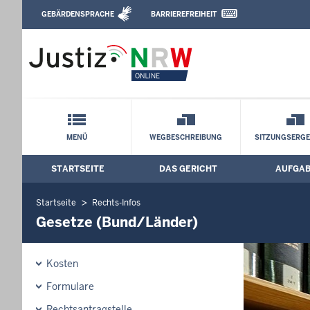
Direkt zum Inhalt
GEBÄRDENSPRACHE
BARRIEREFREIHEIT
Leichte Sprache, Gebärdensprachenvideo u
Arbeitsgericht Krefeld: Gesetze (Bund
Schnellnavigation mit Volltext-Suche
MENÜ
WEGBESCHREIBUNG
SITZUNGSERGE
STARTSEITE
DAS GERICHT
AUFGA
Hauptmenü: Hauptnavigation
Startseite
Rechts-Infos
Gesetze (Bund/Länder)
Kosten
Formulare
Rechtsantragstelle