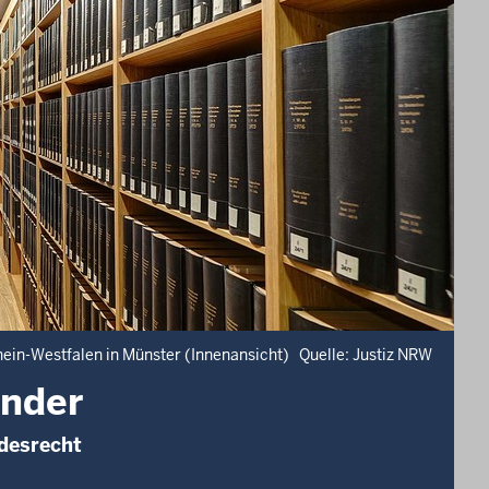
hein-Westfalen in Münster (Innenansicht) Quelle: Justiz NRW
änder
desrecht