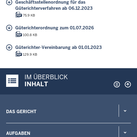
Geschäftsstellenordnung für das
Güterichterverfahren ab 06.12.2023
75.9 KB
Güterichterordnung zum 01.07.2026
100.8 KB
Güterichter-Vereinbarung ab 01.01.2023
129.9 KB
IM ÜBERBLICK
Justiz-Portal im Überblick:
INHALT
DAS GERICHT
AUFGABEN