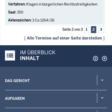
Klagen in bürgerlichen Rechtsstreitigkeiten
350
3 Ca 1264/26
Seite 2 von 3
1
2
3
[
Alle Termine auf einer Seite darstellen
]
IM ÜBERBLICK
Justiz-Portal im Überblick:
INHALT
DAS GERICHT
AUFGABEN