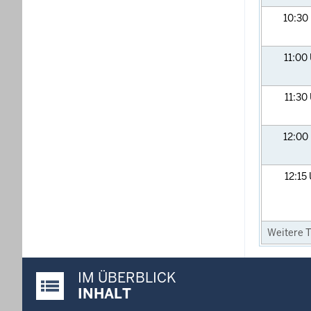
10:30
11:00
11:30
12:00
12:15
Weitere T
IM ÜBERBLICK
Justiz-Portal im Überblick:
INHALT