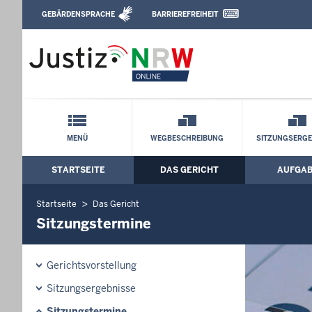
Direkt zum Inhalt
GEBÄRDENSPRACHE
BARRIEREFREIHEIT
Leichte Sprache, Gebärdensprachenvideo u
Arbeitsgericht Krefeld: Sitzungstermine
Schnellnavigation mit Volltext-Suche
MENÜ
WEGBESCHREIBUNG
SITZUNGSERGE
STARTSEITE
DAS GERICHT
AUFGA
Hauptmenü: Hauptnavigation
Startseite
Das Gericht
Sitzungstermine
Gerichtsvorstellung
Sitzungsergebnisse
Sitzungstermine