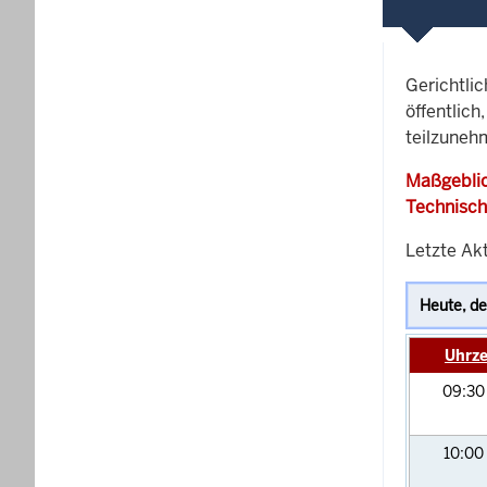
Gerichtli
öffentlich
teilzunehm
Maßgeblic
Technisch
Letzte Ak
Uhrze
09:3
10:00