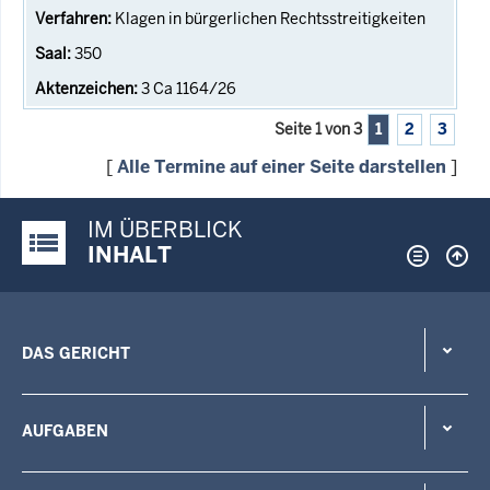
Klagen in bürgerlichen Rechtsstreitigkeiten
350
3 Ca 1164/26
Seite 1 von 3
1
2
3
[
Alle Termine auf einer Seite darstellen
]
IM ÜBERBLICK
Justiz-Portal im Überblick:
INHALT
DAS GERICHT
AUFGABEN