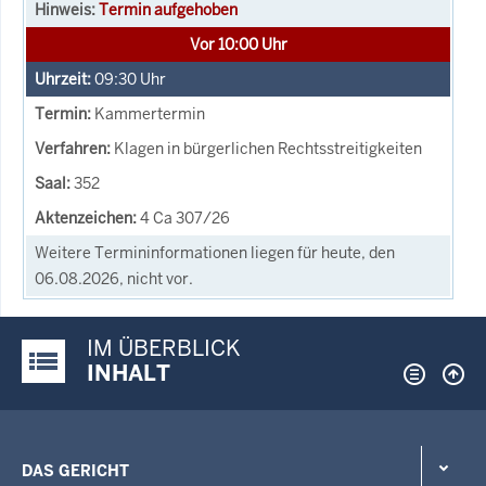
Termin aufgehoben
Vor 10:00 Uhr
09:30
Uhr
Kammertermin
Klagen in bürgerlichen Rechtsstreitigkeiten
352
4 Ca 307/26
Weitere Termininformationen liegen für heute, den
06.08.2026, nicht vor.
IM ÜBERBLICK
Justiz-Portal im Überblick:
INHALT
DAS GERICHT