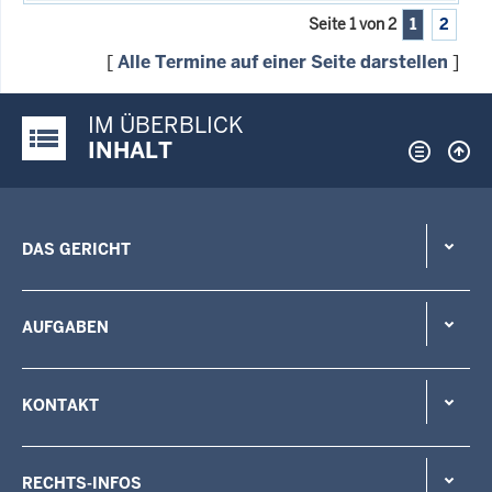
Seite 1 von 2
1
2
[
Alle Termine auf einer Seite darstellen
]
IM ÜBERBLICK
Justiz-Portal im Überblick:
INHALT
DAS GERICHT
AUFGABEN
KONTAKT
RECHTS-INFOS